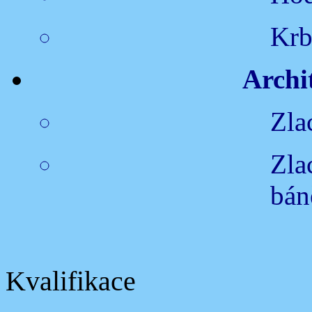
Krb
Archi
Zlac
Zla
bán
Kvalifikace