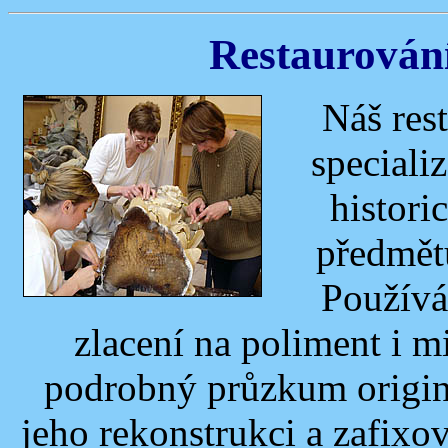
Restaurování
Náš rest
speciali
histori
předmět
Používá
zlacení na poliment i m
podrobný průzkum origin
jeho rekonstrukci a zafixo