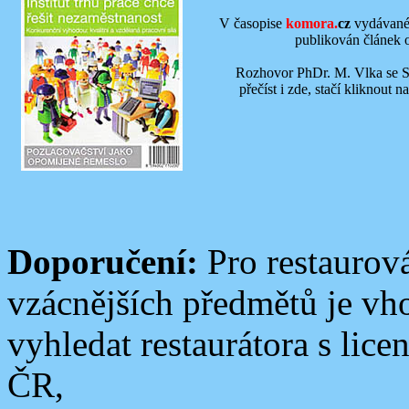
V časopise
komora.
cz
vydávané
publikován článek o
Rozhovor PhDr. M. Vlka se S
přečíst i zde, stačí kliknout
Doporučení:
Pro restaurov
vzácnějších předmětů je vh
vyhledat restaurátora s lic
ČR,