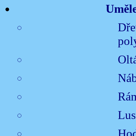
Uměle
Dře
pol
Olt
Náb
Rám
Lus
Hod