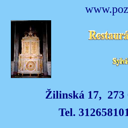
www.pozl
Žilinská 17, 27
Tel. 31265810